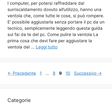
I computer, per potersi raffreddare dal
surriscaldamento dovuto all’utilizzo, hanno una
ventola che, come tutte le cose, si può rompere.
E’ possibile aggiustarla senza portare il pc da un
tecnico, semplicemente leggendo questa guida
sul fai da te del pc. Come pulire la ventola La
prima cosa che devi fare per aggiustare la
ventola del …
Leggi tutto
Pagina
Pagina
Pagina
Pagina
←
Precedente
1
…
8
9
10
Successivo
→
Categorie