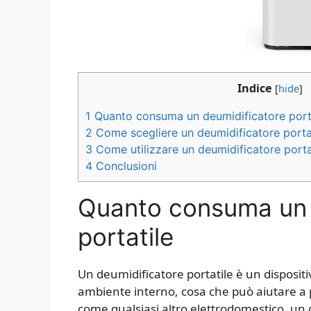
Indice
[
hide
]
1
Quanto consuma un deumidificatore port
2
Come scegliere un deumidificatore port
3
Come utilizzare un deumidificatore portat
4
Conclusioni
Quanto consuma un 
portatile
Un deumidificatore portatile è un dispositivo
ambiente interno, cosa che può aiutare a p
come qualsiasi altro elettrodomestico, un 