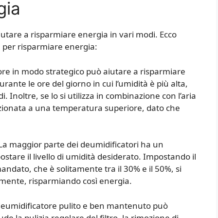
gia
iutare a risparmiare energia in vari modi. Ecco
e per risparmiare energia:
atore in modo strategico può aiutare a risparmiare
rante le ore del giorno in cui l’umidità è più alta,
. Inoltre, se lo si utilizza in combinazione con l’aria
dizionata a una temperatura superiore, dato che
: La maggior parte dei deumidificatori ha un
stare il livello di umidità desiderato. Impostando il
andato, che è solitamente tra il 30% e il 50%, si
amente, risparmiando così energia.
deumidificatore pulito e ben mantenuto può
e la pulizia regolare del filtro, la rimozione di