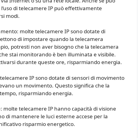
i via Internet o su una rete locale. Anche se può
’uso di telecamere IP può effettivamente
rsi modi.
mento: molte telecamere IP sono dotate di
ettono di impostare quando la telecamera
mpio, potresti non aver bisogno che la telecamera
 che stai monitorando è ben illuminata e visibile.
tivarsi durante queste ore, risparmiando energia.
e telecamere IP sono dotate di sensori di movimento
levano un movimento. Questo significa che la
l tempo, risparmiando energia.
e: molte telecamere IP hanno capacità di visione
gno di mantenere le luci esterne accese per la
ificativo risparmio energetico.