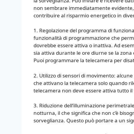
la sorveglianza. Può inviare e ricevere dat
non sembrare immediatamente evidente, l
contribuire al risparmio energetico in dive
1. Regolazione del programma di funziona
funzionalità di programmazione che perm
dovrebbe essere attiva o inattiva. Ad ese
sia attiva durante le ore diurne se la zona
Puoi programmare la telecamera per disat
2. Utilizzo di sensori di movimento: alcun
che attivano la telecamera solo quando ri
telecamera non deve essere attiva tutto i
3. Riduzione dell’illuminazione perimetral
notturna, il che significa che non c’è biso
sorveglianza. Questo può portare a un sign