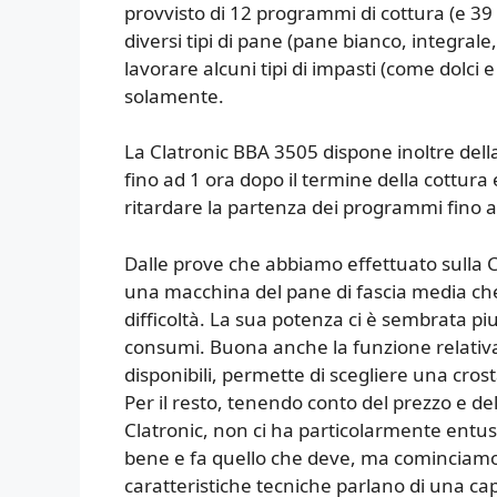
provvisto di 12 programmi di cottura (e 39
diversi tipi di pane (pane bianco, integral
lavorare alcuni tipi di impasti (come dolci 
solamente.
La Clatronic BBA 3505 dispone inoltre del
fino ad 1 ora dopo il termine della cottur
ritardare la partenza dei programmi fino a
Dalle prove che abbiamo effettuato sulla C
una macchina del pane di fascia media che 
difficoltà. La sua potenza ci è sembrata p
consumi. Buona anche la funzione relativa a
disponibili, permette di scegliere una cros
Per il resto, tenendo conto del prezzo e d
Clatronic, non ci ha particolarmente ent
bene e fa quello che deve, ma cominciamo c
caratteristiche tecniche parlano di una ca