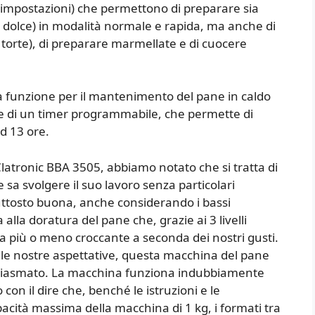
 impostazioni) che permettono di preparare sia
e, dolce) in modalità normale e rapida, ma anche di
e torte), di preparare marmellate e di cuocere
la funzione per il mantenimento del pane in caldo
a e di un timer programmabile, che permette di
d 13 ore.
latronic BBA 3505, abbiamo notato che si tratta di
sa svolgere il suo lavoro senza particolari
iuttosto buona, anche considerando i bassi
lla doratura del pane che, grazie ai 3 livelli
ta più o meno croccante a seconda dei nostri gusti.
elle nostre aspettative, questa macchina del pane
usiasmato. La macchina funziona indubbiamente
on il dire che, benché le istruzioni e le
pacità massima della macchina di 1 kg, i formati tra