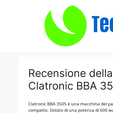
Vai
al
contenuto
Recensione dell
Clatronic BBA 3
Clatronic BBA 3505 è una macchina del pan
compatto. Dotato di una potenza di 600 wa